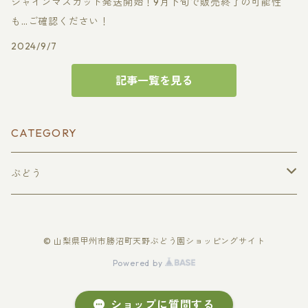
シャインマスカット発送開始！9月下旬で販売終了の可能性
も…ご確認ください！
2024/9/7
記事一覧を見る
CATEGORY
ぶどう
種無し巨峰
© 山梨県甲州市勝沼町天野ぶどう園ショッピングサイト
贈答用
種無しピオーネ
Powered by
家庭用
贈答用
シャインマスカット
ショップに質問する