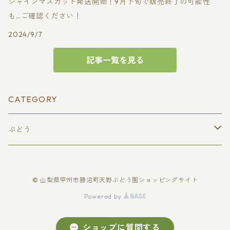
シャインマスカット発送開始！9月下旬で販売終了の可能性
も…ご確認ください！
2024/9/7
記事一覧を見る
CATEGORY
ぶどう
種無し巨峰
© 山梨県甲州市勝沼町天野ぶどう園ショッピングサイト
贈答用
種無しピオーネ
Powered by
家庭用
贈答用
シャインマスカット
ショップに質問する