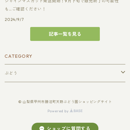
シャインマスカット発送開始！9月下旬で販売終了の可能性
も…ご確認ください！
2024/9/7
記事一覧を見る
CATEGORY
ぶどう
種無し巨峰
© 山梨県甲州市勝沼町天野ぶどう園ショッピングサイト
贈答用
種無しピオーネ
Powered by
家庭用
贈答用
シャインマスカット
ショップに質問する