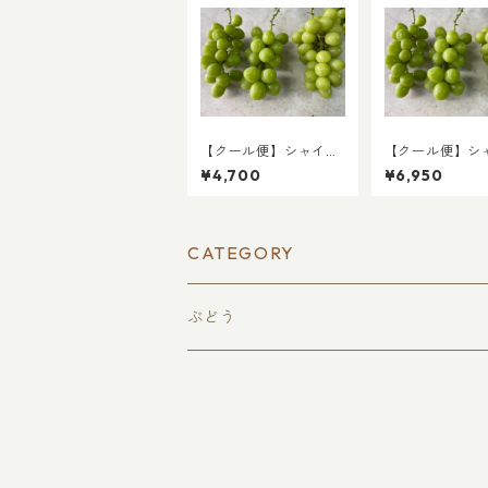
【クール便】シャイン
【クール便】シ
マスカット2kg(ちょっ
マスカット3kg
¥4,700
¥6,950
とワケあり)
とワケあり)
CATEGORY
ぶどう
種無し巨峰
贈答用
種無しピオーネ