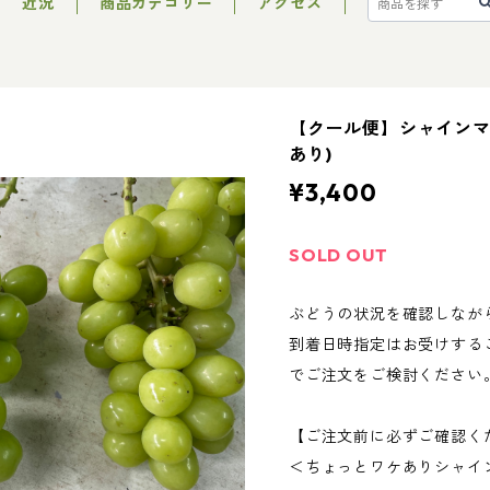
近況
商品カテゴリー
アクセス
【クール便】シャインマス
あり)
¥3,400
SOLD OUT
ぶどうの状況を確認しなが
到着日時指定はお受けする
でご注文をご検討ください
【ご注文前に必ずご確認く
＜ちょっとワケありシャイ