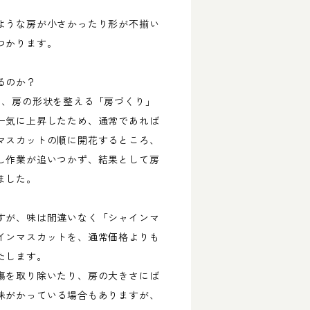
ような房が小さかったり形が不揃い
つかります。
るのか？
に、房の形状を整える「房づくり」
一気に上昇したため、通常であれば
マスカットの順に開花するところ、
し作業が追いつかず、結果として房
ました。
すが、味は間違いなく「シャインマ
インマスカットを、通常価格よりも
たします。
傷を取り除いたり、房の大きさにば
味がかっている場合もありますが、