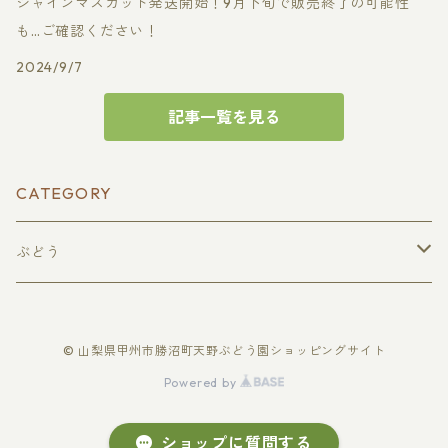
シャインマスカット発送開始！9月下旬で販売終了の可能性
も…ご確認ください！
2024/9/7
記事一覧を見る
CATEGORY
ぶどう
種無し巨峰
© 山梨県甲州市勝沼町天野ぶどう園ショッピングサイト
贈答用
種無しピオーネ
Powered by
家庭用
贈答用
シャインマスカット
ショップに質問する